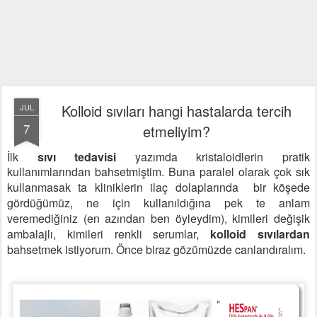
Kolloid sıvıları hangi hastalarda tercih
JUL
7
etmeliyim?
İlk
sıvı tedavisi
yazımda kristaloidlerin pratik
kullanımlarından bahsetmiştim.
Buna paralel olarak çok sık
kullanmasak ta kliniklerin ilaç dolaplarında b
ir köşede
gördüğümüz, ne için kullanıldığına pek te anlam
veremediğiniz (
en azından ben öyleydim), kimileri değişik
ambalajlı, kimileri renkli serumlar,
kolloid sıvılardan
bahsetmek istiyorum.
Önce biraz gözümüzde canlandıralım.