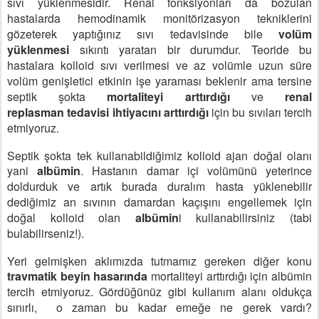
sıvı yüklenmesidir.
Renal fonksiyonları da bozulan
hastalarda hemodinamik monitörizasyon
tekniklerini
gözeterek yaptığınız sıvı tedavisinde bile
volüm
yüklenmesi
sıkıntı yaratan bir durumdur. Teoride bu
hastalara kolloid sıvı verilmesi
ve az volümle uzun süre
volüm genişletici etkinin işe yaraması beklenir
ama tersine
septik şokta
mortaliteyi arttırdığı
ve
renal
replasman
tedavisi ihtiyacını arttırdığı
için bu sıvıları tercih
etmiyoruz.
Septik şokta tek kullanabildiğimiz kolloid ajan doğal olanı
yani
albümin
.
Hastanın damar içi volümünü yeterince
doldurduk ve artık burada
duralım hasta yüklenebilir
dediğimiz an sıvının damardan kaçışını engellemek
için
doğal kolloid olan
albümin
i kullanabilirsiniz (tabi
bulabilirseniz!).
Yeri gelmişken aklımızda tutmamız gereken diğer konu
travmatik beyin hasarında
mortaliteyi arttırdığı için albümin
tercih etmiyoruz.
Gördüğünüz gibi kullanım alanı oldukça
sınırlı,
o zaman bu kadar emeğe ne gerek vardı?