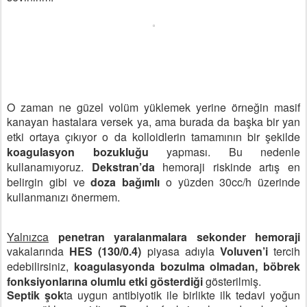
O zaman ne güzel volüm yüklemek yerine örneğin masif
kanayan hastalara versek ya,
ama burada da başka bir yan
etki ortaya çıkıyor o da kolloidlerin tamamının bir
şekilde
koagulasyon bozukluğu
yapması. Bu nedenle
kullanamıyoruz.
Dekstran’da
hemoraji riskinde artış en
belirgin gibi ve
doza bağımlı
o yüzden 30cc/h üzerinde
kullanmanızı önermem.
Yalnızca
penetran yaralanmalara sekonder hemoraji
vakalarında
HES (130/0.4)
piyasa adıyla
Voluven’i
tercih
edebilirsiniz,
koagulasyonda bozulma
olmadan,
böbrek
fonksiyonlarına olumlu etki gösterdiği
gösterilmiş.
Septik şok
ta uygun antibiyotik ile birlikte ilk tedavi yoğun