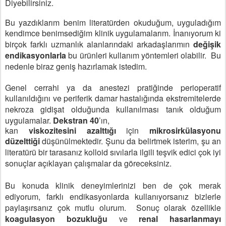
Diyebilirsiniz.
Bu yazdıklarım benim literatürden okuduğum, uyguladığım
kendimce
benimsediğim klinik uygulamalarım. İnanıyorum ki
birçok farklı
uzmanlık alanlarındaki arkadaşlarımın
değişik
endikasyonlarla
bu ürünleri
kullanım yöntemleri olabilir.
Bu
nedenle biraz geniş hazırlamak istedim.
Genel cerrahi ya da anestezi pratiğinde perioperatif
kullanıldığını ve
periferik damar hastalığında ekstremitelerde
nekroza gidişat olduğunda
kullanılması tanık olduğum
uygulamalar.
Dekstran 40
’ın,
kan
viskozitesini azalttığı
için
mikrosirkülasyonu
düzelttiği
düşünülmektedir.
Şunu da belirtmek isterim, şu an
literatürü bir tarasanız kolloid sıvılarla ilgili
teşvik edici çok iyi
sonuçlar açıklayan çalışmalar da göreceksiniz.
Bu konuda klinik deneyimlerinizi ben de çok merak
ediyorum,
farklı endikasyonlarda kullanıyorsanız bizlerle
paylaşırsanız çok mutlu olurum.
Sonuç olarak özellikle
koagulasyon bozukluğu
ve
renal hasarlanmayı