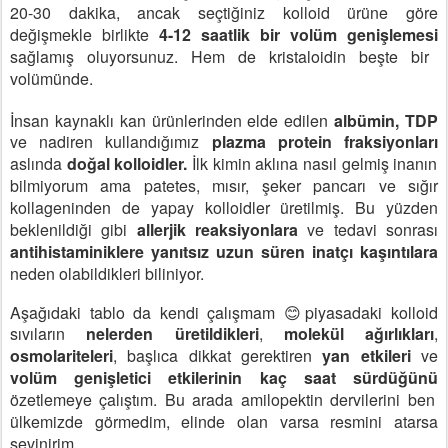
20-30 dakika, ancak seçtiğiniz
kolloid ürüne göre
değişmekle birlikte
4-12 saatlik bir volüm genişlemesi
sağlamış
oluyorsunuz. Hem de kristaloidin beşte bir
volümünde.
İnsan kaynaklı kan ürünlerinden elde edilen
albümin, TDP
ve nadiren kullandığımız
plazma protein fraksiyonları
aslında
doğal kolloidler.
İlk kimin aklına nasıl
gelmiş inanın
bilmiyorum ama patetes, mısır, şeker pancarı ve sığır
kollageninden
de yapay kolloidler üretilmiş. Bu yüzden
beklenildiği gibi
allerjik reaksiyonlara
ve
tedavi sonrası
antihistaminiklere yanıtsız
uzun süren inatçı kaşıntılara
neden
olabildikleri biliniyor.
Aşağıdaki tablo da kendi çalışmam
piyasadaki kolloid
😊
sıvıların
nelerden üretildikleri
,
molekül ağırlıkları
,
osmolariteleri
,
başlıca dikkat gerektiren
yan etkileri
ve
volüm genişletici
etkilerinin kaç saat sürdüğünü
özetlemeye çalıştım.
Bu arada amilopektin dervilerini ben
ülkemizde görmedim,
elinde olan varsa resmini atarsa
sevinirim.