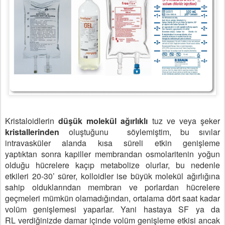
Kristaloidlerin
düşük molekül ağırlıklı
tuz ve veya şeker
kristallerinden
oluştuğunu
söylemiştim, bu sıvılar
intravasküler alanda kısa süreli etkin genişleme
yaptıktan
sonra kapiller membrandan osmolaritenin yoğun
olduğu hücrelere kaçıp metabolize
olurlar, bu nedenle
etkileri 20-30’ sürer, kolloidler ise büyük molekül ağırlığına
sahip
olduklarından membran ve porlardan hücrelere
geçmeleri mümkün olamadığından,
ortalama dört saat kadar
volüm genişlemesi yaparlar. Yani hastaya SF ya da
RL
verdiğinizde damar içinde volüm genişleme etkisi ancak