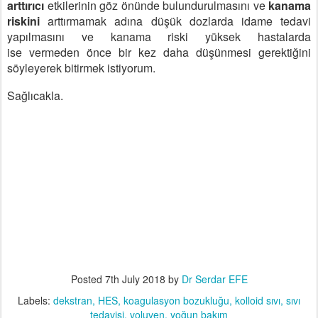
arttırıcı
etkilerinin göz önünde bulundurulmasını ve
kanama
riskini
arttırmamak adına
düşük dozlarda idame tedavi
yapılmasını ve kanama riski yüksek hastalarda
ise
vermeden önce bir kez daha düşünmesi gerektiğini
söyleyerek bitirmek istiyorum.
Sağlıcakla.
Posted
7th July 2018
by
Dr Serdar EFE
Labels:
dekstran
HES
koagulasyon bozukluğu
kolloid sıvı
sıvı
tedavisi
voluven
yoğun bakım