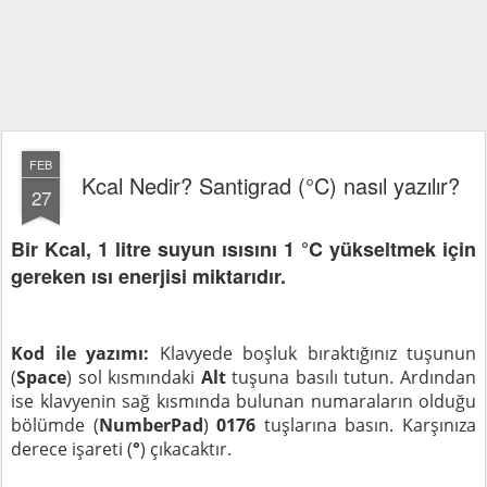
FEB
Kcal Nedir? Santigrad (°C) nasıl yazılır?
27
Bir Kcal, 1 litre suyun ısısını 1 °C yükseltmek için
gereken ısı enerjisi miktarıdır.
Kod ile yazımı:
Klavyede boşluk bıraktığınız tuşunun
(
Space
) sol kısmındaki
Alt
tuşuna basılı tutun. Ardından
ise klavyenin sağ kısmında bulunan numaraların olduğu
bölümde (
NumberPad
)
0176
tuşlarına basın. Karşınıza
derece işareti (
°
) çıkacaktır.