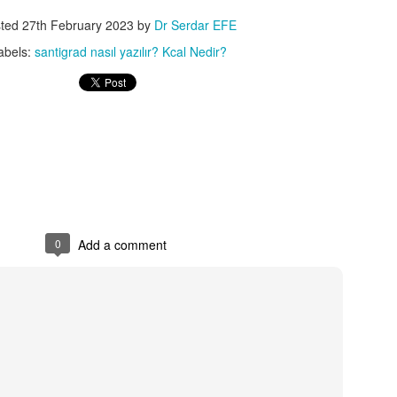
erkenden anlık olarak gösteren renkli bir görsel uyarı an
dönüştü.
sted
27th February 2023
by
Dr Serdar EFE
abels:
santigrad nasıl yazılır? Kcal Nedir?
Kendi kliniğimde rutinde 3 aydır kullanmaktayım. Önümü
aksilik olmaz ise Q1 fizyoloji dergisinde yayımlanacak. 
patentini aldım, uluslararası patent süreci(PCT) devam e
Asılında son dönemde yeni uğraşım büyük veri kaynakla
ulaşmak oldu.
0
Add a comment