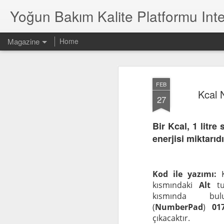
Yoğun Bakım Kalite Platformu Inte
Magazine
Home
FEB
Kcal N
27
Bir Kcal, 1 litre
enerjisi miktarıdı
Kod ile yazımı:
K
kısmındaki
Alt
tuş
kısmında bu
(
NumberPad
)
01
çıkacaktır.