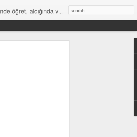
de öğret, aldığında ver."
k”
ğraşlarım
bir
sonra
ayacağını
r hasarını