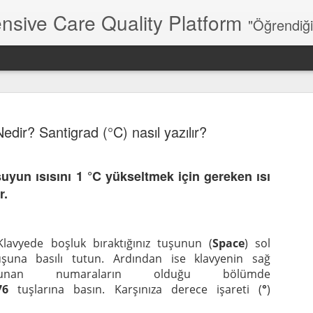
nsive Care Quality Platform
"Öğrendiğin
edir? Santigrad (°C) nasıl yazılır?
 suyun ısısını 1 °C yükseltmek için gereken ısı
“Nabza göre şerbet verme
JUN
r.
18
Uzun zamandır yazmıyordum, bugünlerde yeni u
var. Günün saatleri yetmiyor desem yeridir. Yeni 
bağımlılığım var. Yılbaşında Cloude Code ile tanıştıktan 
lavyede boşluk bıraktığınız tuşunun (
Space
) sol
hayatım tamamen değişti. Aslında bildiğiniz yapay zeka
una basılı tutun. Ardından ise klavyenin sağ
uygulamalarınn benzeri önceleri biraz bahsetmiştim.
lunan numaraların olduğu bölümde
76
tuşlarına basın. Karşınıza derece işareti (
°
)
“Solunum Piramidi” diye bir şey buldum diye. Ne işe yar
bilemeden çıktığım yolda şu anda ventilatör ilişkili akciğe