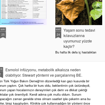
Yaşam sonu tedavi
MAY
MAR
25
24
kılavuzlarına
uyumunuz yüzde
kaçtır?
Bu hafta ilk defa iç hastalıkları
asistanımızın uzmanlık sınavına
katıldım ve ilk defa mentorluk
yaptığım asistan arkadaşımız tez
Esmolol infüzyonu, metabolik alkaloza neden
EB
çalışmasını tamamladı. 5,5 yıllık iç
2
hastalıkları asistanlık sürecinde
olabiliyor. Stewart yöntemi ve parçalanmış BE.
“ben akademisyen olmak
ün Türk Yoğun Bakım Derneği'nin düzenlediği kan gazı kusunda bir
istemiyorum, elimde güç olsa ilk
num yaptım. Çok harika bir kurs oldu, beklentimin çok üstündeydi,
bu tez işini kaldırırım!” diyordum.
num yapan hocalarımızın deneyimleri çok derin ve dikkat çektiği
Şu yaşadığıma bak. Uzun
oktalar çok önemliydi. Kendi adıma çok mutlu oldum. Sunum
zamandır aklım da olan bir
apacağım zaman genelde stres olmam saatleri iple çekerim ama bu
farkındalık çalışmasını
fer, biraz kaygılıydım. Klinikte çok kullanmadığım bir yöntemi önce