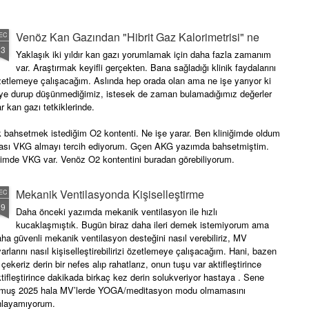
1/sv-tedavisinde-ertesi-gun-yontemi.html
Venöz Kan Gazından "Hibrit Gaz Kalorimetrisi" ne
EC
/12/aprv-modunu-kullanyor-musunuz.html
23
Yaklaşık iki yıldır kan gazı yorumlamak için daha fazla zamanım
var. Araştırmak keyifli gerçekten. Bana sağladığı klinik faydalarını
etlemeye çalışacağım. Aslında hep orada olan ama ne işe yarıyor ki
iye durup düşünmediğimiz, istesek de zaman bulamadığımız değerler
r kan gazı tetkiklerinde.
k bahsetmek istediğim O2 kontenti. Ne işe yarar. Ben kliniğimde oldum
lası VKG almayı tercih ediyorum. Gçen AKG yazımda bahsetmiştim.
limde VKG var. Venöz O2 kontentini buradan görebiliyorum.
Mekanik Ventilasyonda Kişiselleştirme
EC
19
Daha önceki yazımda mekanik ventilasyon ile hızlı
kucaklaşmıştık. Bugün biraz daha ileri demek istemiyorum ama
ha güvenli mekanik ventilasyon desteğini nasıl verebiliriz, MV
arlarını nasıl kişiselleştirebilirizi özetlemeye çalışacağım. Hani, bazen
 çekeriz derin bir nefes alıp rahatlarız, onun tuşu var aktifleştirince
tifleştirince dakikada birkaç kez derin solukveriyor hastaya . Sene
lmuş 2025 hala MV’lerde YOGA/meditasyon modu olmamasını
nlayamıyorum.