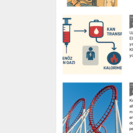
N
Uz
El
ya
Kl
y
O
Kr
al
mL
er
do
pe