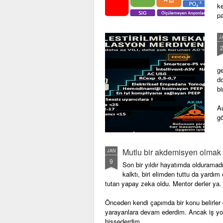
ke
p
J
ge
d
bi
Au
gö
Ek
Mutlu bir akdemisyen olmak i
JAN
9
Son bir yıldır hayatımda olduramadı
kalktı, biri elimden tuttu da yardı
tutan yapay zeka oldu. Mentor derler ya
Önceden kendi çapımda bir konu belirler d
yarayanlara devam ederdim. Ancak iş yoğ
hissederdim.