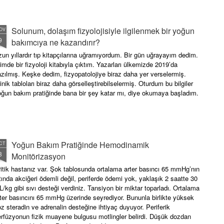
Solunum, dolaşım fizyolojisiyle ilgilenmek bir yoğun
OV
9
bakımcıya ne kazandırır?
un yıllardır tıp kitapçılarına uğramıyordum. Bir gün uğrayayım dedim.
imde bir fizyoloji kitabıyla çıktım. Yazarları ülkemizde 2019’da
zılmış. Keşke dedim, fizyopatolojiye biraz daha yer verselermiş.
inik tabloları biraz daha görselleştirebilselermiş. Oturdum bu bilgiler
oğun bakım pratiğinde bana bir şey katar mı, diye okumaya başladım.
Yoğun Bakım Pratiğinde Hemodinamik
CT
8
Monitörizasyon
itik hastanız var. Şok tablosunda ortalama arter basıncı 65 mmHg’nın
tında akciğeri ödemli değil, periferde ödemi yok, yaklaşık 2 saatte 30
/kg gibi sıvı desteği verdiniz. Tansiyon bir miktar toparladı. Ortalama
ter basıncını 65 mmHg üzerinde seyrediyor. Bununla birlikte yüksek
z steradin ve adrenalin desteğine ihtiyaç duyuyor. Periferik
rfüzyonun fizik muayene bulgusu motlingler belirdi. Düşük dozdan