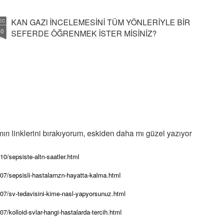
KAN GAZI İNCELEMESİNİ TÜM YÖNLERİYLE BİR
EC
30
SEFERDE ÖĞRENMEK İSTER MİSİNİZ?
ın linklerini bırakıyorum, eskiden daha mı güzel yazıyor
0/sepsiste-altn-saatler.html
7/sepsisli-hastalarnzn-hayatta-kalma.html
07/sv-tedavisini-kime-nasl-yapyorsunuz.html
/kolloid-svlar-hangi-hastalarda-tercih.html