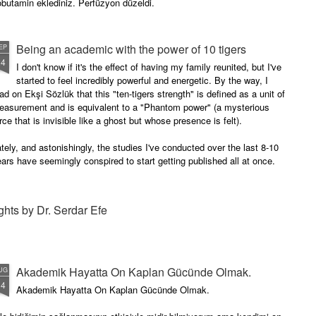
butamin eklediniz. Perfüzyon düzeldi.
Being an academic with the power of 10 tigers
EP
24
I don't know if it's the effect of having my family reunited, but I've
started to feel incredibly powerful and energetic. By the way, I
ad on Ekşi Sözlük that this "ten-tigers strength" is defined as a unit of
easurement and is equivalent to a "Phantom power" (a mysterious
rce that is invisible like a ghost but whose presence is felt).
tely, and astonishingly, the studies I've conducted over the last 8-10
ars have seemingly conspired to start getting published all at once.
ghts by Dr. Serdar Efe
Akademik Hayatta On Kaplan Gücünde Olmak.
UG
14
Akademik Hayatta On Kaplan Gücünde Olmak.