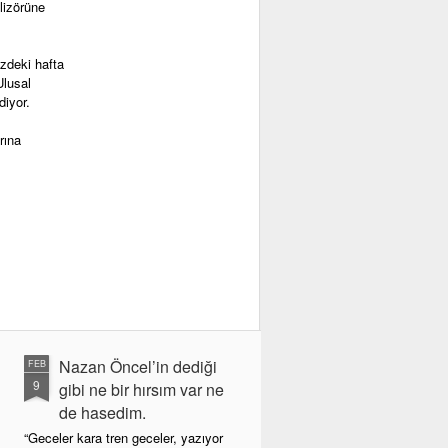
alizörüne
zdeki hafta
Ulusal
diyor.
rına
Nazan Öncel’in dediği
FEB
9
gibi ne bir hırsım var ne
de hasedim.
“Geceler kara tren geceler, yazıyor