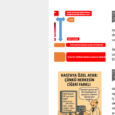
https://www.yogunbakimkalite.com/2019/0
D
https://www.yogunbakimkalite.com/2018
https://www.yogunbakimk
öz
d
va
İl
o
E
D
da
ay
iç
ak
o
a