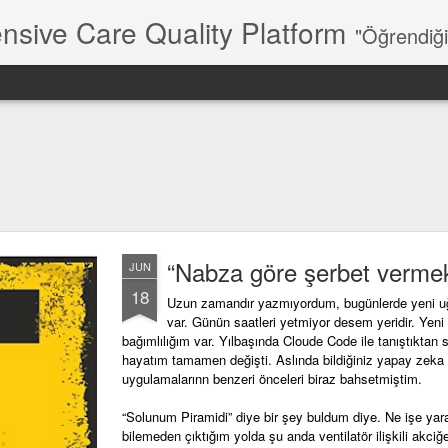
nsive Care Quality Platform
"Öğrendiğin
“Nabza göre şerbet verme
JUN
18
Uzun zamandır yazmıyordum, bugünlerde yeni u
var. Günün saatleri yetmiyor desem yeridir. Yeni 
bağımlılığım var. Yılbaşında Cloude Code ile tanıştıktan 
hayatım tamamen değişti. Aslında bildiğiniz yapay zeka
uygulamalarınn benzeri önceleri biraz bahsetmiştim.
“Solunum Piramidi” diye bir şey buldum diye. Ne işe yar
bilemeden çıktığım yolda şu anda ventilatör ilişkili akciğe