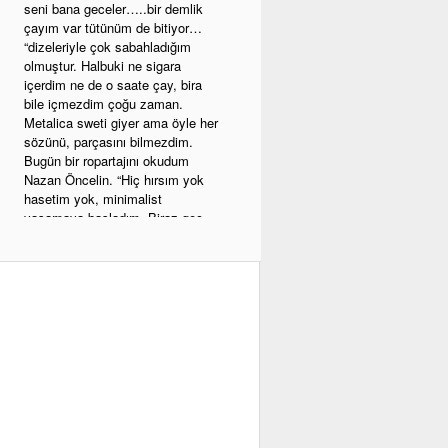
seni bana geceler…..bir demlik
çayım var tütünüm de bitiyor…
“dizeleriyle çok sabahladığım
olmuştur. Halbuki ne sigara
içerdim ne de o saate çay, bira
bile içmezdim çoğu zaman.
Metalica sweti giyer ama öyle her
sözünü, parçasını bilmezdim.
Bugün bir ropartajını okudum
Nazan Öncelin. “Hiç hırsım yok
hasetim yok, minimalist
yaşamaya başladım. Biraz geç
oldu ama diyor.” Uzun yıllardır
kişisel gelişim okurdum artık
okumuyorum. Hepsinin sonu
meditasyonda bitiyor.