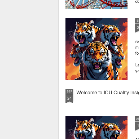
do
S
re
m
fo
La
ye
Welcome to ICU Quality Insi
SEP
24
A