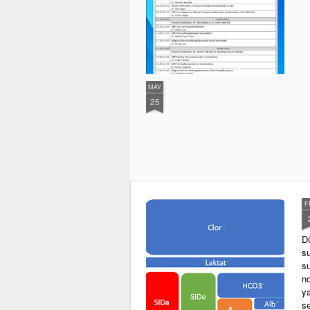
MAY
25
F
D
su
su
n
y
se