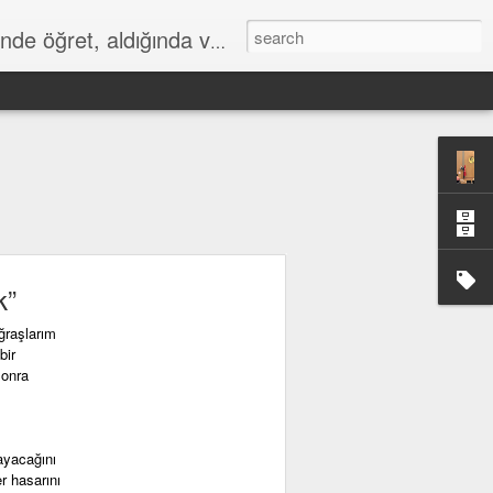
de öğret, aldığında ver."
k”
ğraşlarım
bir
sonra
ayacağını
r hasarını