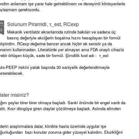
tamamlamış olduk.
ndim anlamam işe yarar hale getirebilmem ve deneyimli klinisyenlerle
aylaşmam gerekiyordu.
Solunum Piramidi, τ_est, RCexp
AN
20
Mekanik ventilatör ekranlarında rutinde bakılan ve sadece üç
basınç değeriyle akciğerin boşalma hızını hesaplayan bir formül
liştirdim. RCexp değerine benzer ancak hiçbir ek sensör ya da
onanım kullanmadan. Literatürde yer almayan ama FDA onaylı cihazla
rebir örtüşen küçük, sade bir formül. Şimdilik kod adı : τ_est
to-PEEP riskini yatak başında 30 saniyelik değerlendirmeyle
sterebilecek.
spirium süresini ayarlamanız için size yol gösterebilecek.
ster misiniz?
ğım şeyler birer birer olmaya başladı. Sanki önümde bir engel vardı da
m etti. Kısır döngüye giren olaylar çözülmeye başladı. Aslında elimden
.
erin araştırmalara dalar, klinikte hasta üzerinde uygular işe
unluğundan bazı konular zoruma gider yüzeyel kalırdım. Eksikliğini