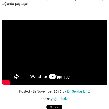
ağlarda paylaşalım.
Posted
4th November 2018
by
Dr Serdar EFE
Labels:
yoğun bakım