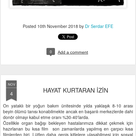
Posted
10th November 2018
by
Dr Serdar EFE
0
Add a comment
NOV
HAYAT KURTARAN İZİN
4
On yataklı bir yoğun bakım ünitesinde yılda yaklaşık 8-10 arası
beyin ölümü tanısı konabilmekte ancak en başarılı merkezlerde dahi
donör olmayı kabul etme oranı %30-40'larda.
Özellikle organ bağışı bekleyen hastalarımıza dikkat çekmek için
hazırlanan bu kısa film son zamanlarda yapılmış en çarpıcı kısa
filmlerden biri. Lütfen daha geniş kitlelere ulaşabilmesi için sosyal