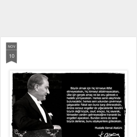
NOV
10