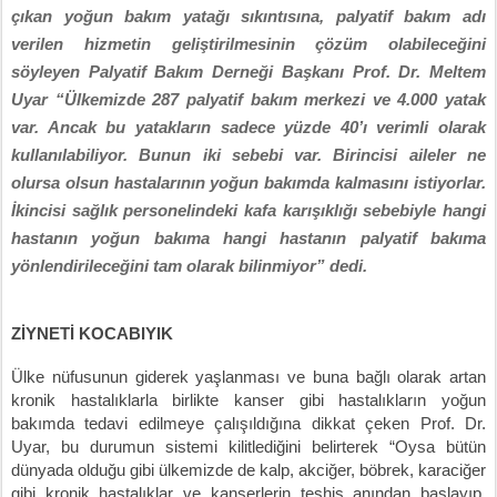
çıkan yoğun bakım yatağı sıkıntısına, palyatif bakım adı
verilen hizmetin geliştirilmesinin çözüm olabileceğini
söyleyen Palyatif Bakım Derneği Başkanı Prof. Dr. Meltem
Uyar “Ülkemizde 287 palyatif bakım merkezi ve 4.000 yatak
var. Ancak bu yatakların sadece yüzde 40’ı verimli olarak
kullanılabiliyor. Bunun iki sebebi var. Birincisi aileler ne
olursa olsun hastalarının yoğun bakımda kalmasını istiyorlar.
İkincisi sağlık personelindeki kafa karışıklığı sebebiyle hangi
hastanın yoğun bakıma hangi hastanın palyatif bakıma
yönlendirileceğini tam olarak bilinmiyor” dedi.
ZİYNETİ KOCABIYIK
Ülke nüfusunun giderek yaşlanması ve buna bağlı olarak artan
kronik hastalıklarla birlikte kanser gibi hastalıkların yoğun
bakımda tedavi edilmeye çalışıldığına dikkat çeken Prof. Dr.
Uyar, bu durumun sistemi kilitlediğini belirterek “Oysa bütün
dünyada olduğu gibi ülkemizde de kalp, akciğer, böbrek, karaciğer
gibi kronik hastalıklar ve kanserlerin teşhis anından başlayıp,