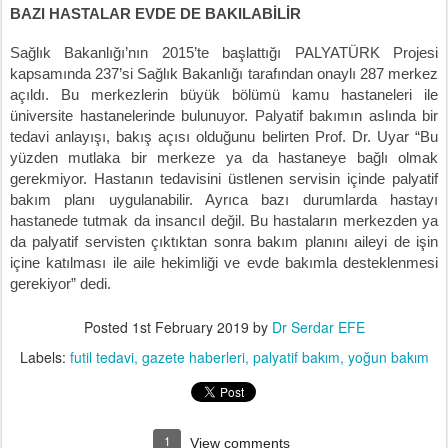
BAZI HASTALAR EVDE DE BAKILABİLİR
Sağlık Bakanlığı’nın 2015’te başlattığı PALYATÜRK Projesi
kapsamında 237’si Sağlık Bakanlığı tarafından onaylı 287 merkez
açıldı. Bu merkezlerin büyük bölümü kamu hastaneleri ile
üniversite hastanelerinde bulunuyor. Palyatif bakımın aslında bir
tedavi anlayışı, bakış açısı olduğunu belirten Prof. Dr. Uyar “Bu
yüzden mutlaka bir merkeze ya da hastaneye bağlı olmak
gerekmiyor. Hastanın tedavisini üstlenen servisin içinde palyatif
bakım planı uygulanabilir. Ayrıca bazı durumlarda hastayı
hastanede tutmak da insancıl değil. Bu hastaların merkezden ya
da palyatif servisten çıktıktan sonra bakım planını aileyi de işin
içine katılması ile aile hekimliği ve evde bakımla desteklenmesi
gerekiyor” dedi.
Posted
1st February 2019
by
Dr Serdar EFE
Labels:
futil tedavi
gazete haberleri
palyatif bakım
yoğun bakım
1
View comments