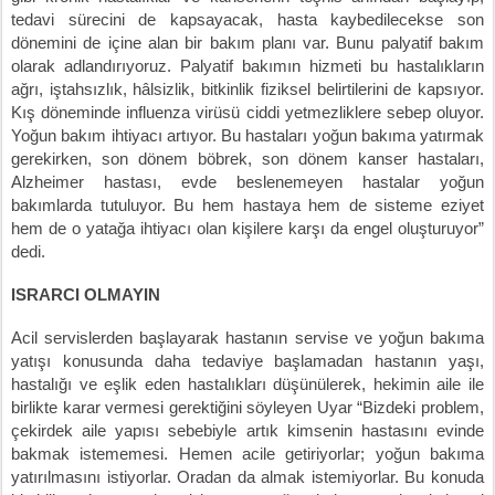
tedavi sürecini de kapsayacak, hasta kaybedilecekse son
dönemini de içine alan bir bakım planı var. Bunu palyatif bakım
olarak adlandırıyoruz. Palyatif bakımın hizmeti bu hastalıkların
ağrı, iştahsızlık, hâlsizlik, bitkinlik fiziksel belirtilerini de kapsıyor.
Kış döneminde influenza virüsü ciddi yetmezliklere sebep oluyor.
Yoğun bakım ihtiyacı artıyor. Bu hastaları yoğun bakıma yatırmak
gerekirken, son dönem böbrek, son dönem kanser hastaları,
Alzheimer hastası, evde beslenemeyen hastalar yoğun
bakımlarda tutuluyor. Bu hem hastaya hem de sisteme eziyet
hem de o yatağa ihtiyacı olan kişilere karşı da engel oluşturuyor”
dedi.
ISRARCI OLMAYIN
Acil servislerden başlayarak hastanın servise ve yoğun bakıma
yatışı konusunda daha tedaviye başlamadan hastanın yaşı,
hastalığı ve eşlik eden hastalıkları düşünülerek, hekimin aile ile
birlikte karar vermesi gerektiğini söyleyen Uyar “Bizdeki problem,
çekirdek aile yapısı sebebiyle artık kimsenin hastasını evinde
bakmak istememesi. Hemen acile getiriyorlar; yoğun bakıma
yatırılmasını istiyorlar. Oradan da almak istemiyorlar. Bu konuda